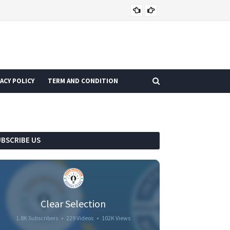
CURRENT AFFAIRS
ACY POLICY
TERM AND CONDITION
UBSCRIBE US
Clear Selection
1.8K Subscribers
•
229 Videos
•
102K Views