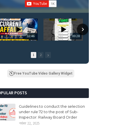
32:46
00:28
00:
1
2
Free YouTube Video Gallery Widget
OPULAR POSTS
Guidelines to conduct the selection
under rule 72 to the post of Sub-
Inspector: Railway Board Order
नवंबर 22, 2025