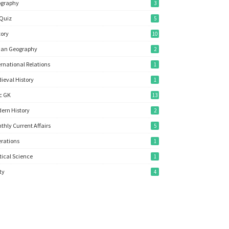
ography
3
Quiz
5
tory
10
ian Geography
2
ernational Relations
1
ieval History
1
c GK
13
ern History
2
thly Current Affairs
5
rations
1
itical Science
1
ity
4