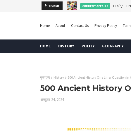
Daily Curr
TICKER
CURRENT AFFAIRS
Home
About
Contact Us
Privacy Policy
Term
HOME
HISTORY
POLITY
GEOGRAPHY
DISCLAIMER
मुख्यपृष्ठ
History
500 Ancient History One Liner Question in 
500 Ancient History O
अक्टूबर 24, 2024