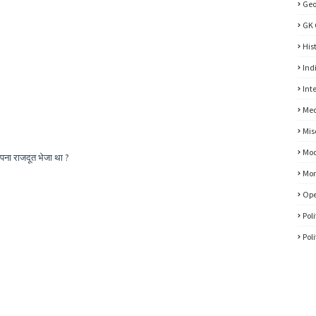
Ge
GK 
His
Ind
Int
Med
Mis
Mod
अपना राजदूत भेजा था ?
Mon
Ope
Pol
Pol