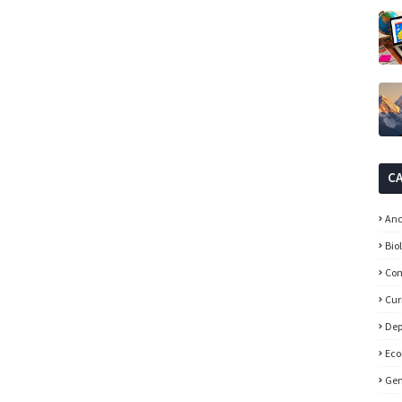
C
Anc
Bio
Con
Cur
Dep
Ec
Gen