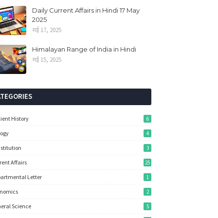
Daily Current Affairs in Hindi 17 May
2025
मई 17, 2025
Himalayan Range of India in Hindi
मई 15, 2025
ATEGORIES
ient History
6
logy
4
stitution
3
rent Affairs
25
artmental Letter
1
onomics
2
eral Science
5