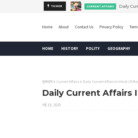
Daily Curr
TICKER
CURRENT AFFAIRS
Home
About
Contact Us
Privacy Policy
Term
HOME
HISTORY
POLITY
GEOGRAPHY
DISCLAIMER
मुख्यपृष्ठ
Current Affairs
Daily Current Affairs In Hindi 19 M
Daily Current Affairs 
मई 19, 2025