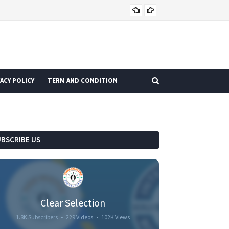
CURRENT AFFAIRS
ACY POLICY
TERM AND CONDITION
UBSCRIBE US
Clear Selection
1.8K Subscribers
•
229 Videos
•
102K Views