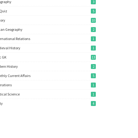
ography
3
Quiz
5
tory
10
ian Geography
2
ernational Relations
1
ieval History
1
c GK
13
ern History
2
thly Current Affairs
5
rations
1
itical Science
1
ity
4