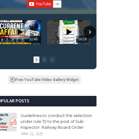
32:46
00:28
00:
1
2
Free YouTube Video Gallery Widget
OPULAR POSTS
Guidelines to conduct the selection
under rule 72 to the post of Sub-
Inspector: Railway Board Order
नवंबर 22, 2025