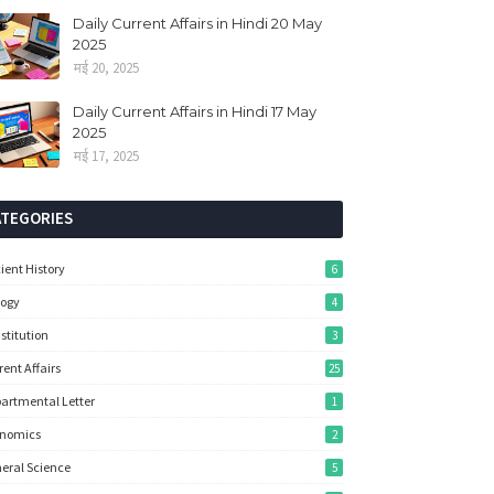
Daily Current Affairs in Hindi 20 May
2025
मई 20, 2025
Daily Current Affairs in Hindi 17 May
2025
मई 17, 2025
ATEGORIES
ient History
6
logy
4
stitution
3
rent Affairs
25
artmental Letter
1
onomics
2
eral Science
5